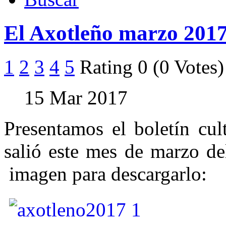
El Axotleño marzo 201
1
2
3
4
5
Rating 0 (0 Votes)
15 Mar 2017
Presentamos el boletín cu
salió este mes de marzo de
imagen para descargarlo: