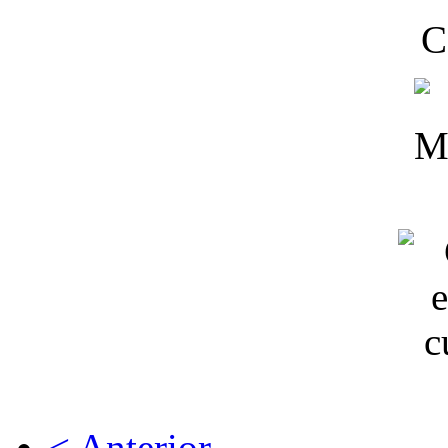
C
< Anterior