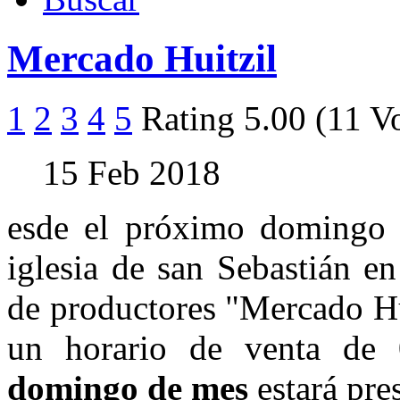
Mercado Huitzil
1
2
3
4
5
Rating 5.00 (11 V
15 Feb 2018
esde el próximo doming
iglesia de san Sebastián e
de productores "Mercado Hu
un horario de venta de
0
domingo de mes
estará pre