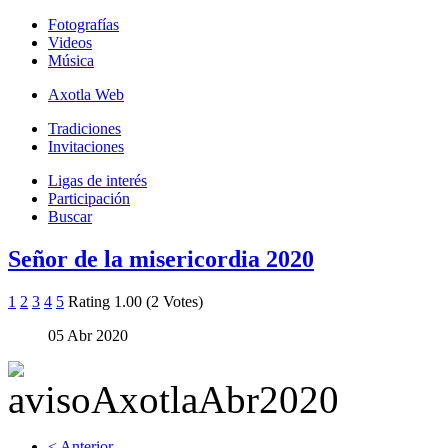
Fotografías
Videos
Música
Axotla Web
Tradiciones
Invitaciones
Ligas de interés
Participación
Buscar
Señor de la misericordia 2020
1
2
3
4
5
Rating 1.00 (2 Votes)
05 Abr 2020
< Anterior