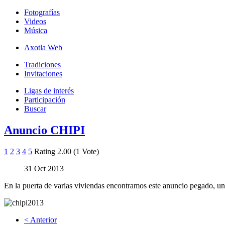
Fotografías
Videos
Música
Axotla Web
Tradiciones
Invitaciones
Ligas de interés
Participación
Buscar
Anuncio CHIPI
1
2
3
4
5
Rating 2.00 (1 Vote)
31 Oct 2013
En la puerta de varias viviendas encontramos este anuncio pegado, un
< Anterior